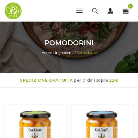
0
POMODORINI
Home
/
Ingredienti
/
Pomodorini
SPEDIZIONE GRATUITA
per ordini sopra
22€