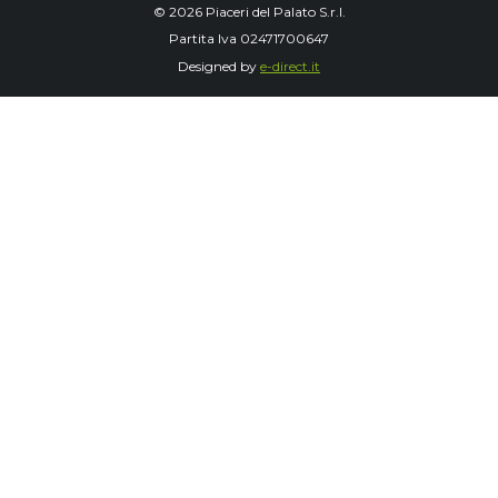
© 2026 Piaceri del Palato S.r.l.
Partita Iva 02471700647
Designed by
e-direct.it